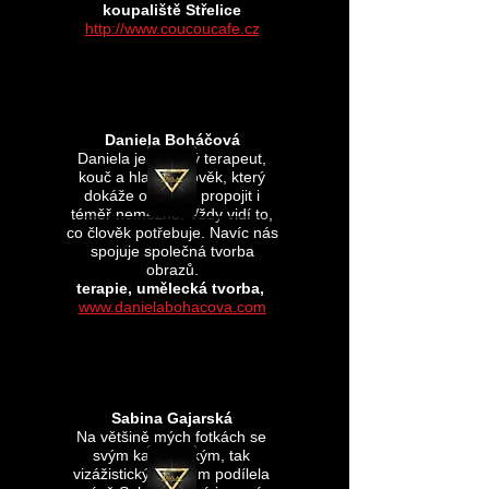
koupaliště Střelice
http://www.coucoucafe.cz
Daniela Boháčová
Daniela je úžasný terapeut,
kouč a hlavně člověk, který
dokáže objevit a propojit i
téměř nemožné. Vždy vidí to,
co člověk potřebuje. Navíc nás
spojuje společná tvorba
obrazů.
terapie, umělecká tvorba,
www.danielabohacova.com
Sabina Gajarská
Na většině mých fotkách se
svým kadeřnickým, tak
vizážistickým umem podílela