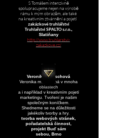
S Tomášem intenzivně
spolupracujeme nejen na výrobě
rámu k mým obrazům, ale také
na kreativním ztvárnění a pojetí
zakázkové truhlářství
Truhlařstvi SPALTO s.r.o.
,
Slatiňany
http://www.truhlarstvi-
zakazkove.cz/
Veronika Knirschová
Veronika mi pomáhá v mnoha
oblastech
a i například v kreativním pojetí
marketingu. Tvoření je našim
společným koníčkem.
Shedneme se na důležitosti
jakékoliv tvorby a hry.
tvorba webových stránek,
pořadatelská činnost,
projekt Buď sám
sebou,
Brno