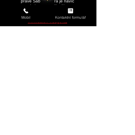
právě Sabina, která je navíc
velmi pozitivní člověk.
kadeřnice, vizážistka,
poradenství
Mobil
Kontaktní formulář
www.salon-visage.cz