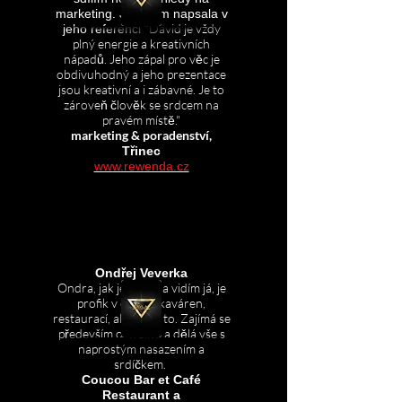
marketing. Jak jsem napsala v
David je vždy
jeho referenci "
plný energie a kreativních
nápadů. Jeho zápal pro věc je
obdivuhodný a jeho prezentace
jsou kreativní a i zábavné. Je to
zároveň člověk se srdcem na
pravém místě."
marketing & poradenství,
Tř
inec
www.rewenda.cz
Ondřej Veverka
Ondra, jak jej znám a vidím já, je
profik v oblasti kaváren,
restaurací, ale nejen to. Zajímá se
především o kvalitu a dělá vše s
naprostým nasazením a
srdíčkem.
Coucou Bar et Café
Restaurant a