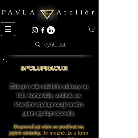
PAVLA Ateliér
SPOLUPRACUJI
Zde pro vás nabízím odkazy na
lidi, kamarády, známé, se
kterými spolupracuji anebo
jsem spolupracovala.
Doporučuji vám se podívat na
jejich stránky.
Je možné, že z toho