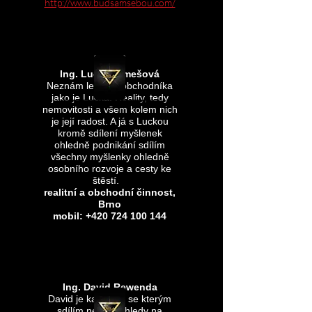
http://www.budsamsebou.com/
Ing. Lucie Klimešová
Neznám lepšího obchodníka
jako je Lucka. Reality, tedy
nemovitosti a všem kolem nich
je její radost. A já s Luckou
kromě sdílení myšlenek
ohledně podnikání sdílím
všechny myšlenky ohledně
osobního rozvoje a cesty ke
štěstí.
realitní a obchodní činnost,
Brno
mobil:
+420 724 100 144
Ing. David Rewenda
David je kamarád se kterým
sdílím nejen pohledy na