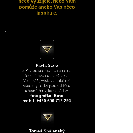
něco využijete, něco Vám
pomůže anebo Vás něco
inspiruje.
Pavla Stará
S Pavlou spolupracujeme na
focení mých obrazů, akcí,
Vernisáží, výstav a také mé
všechny fotky jsou od této
úžasné ženy, kamarádky
f
otografka, Brno
mobil:
+420 606 712 294
Tomáš Spálenský