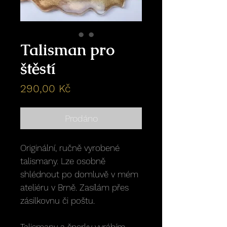
Talisman pro
štěstí
Cena
290,00 Kč
Prodáno
Originální, ručně vyrobené
talismany. Lze osobně
shlédnout po domluvě v mém
ateliéru v Brně. Zasílám přes
zásilkovnu či poštu.