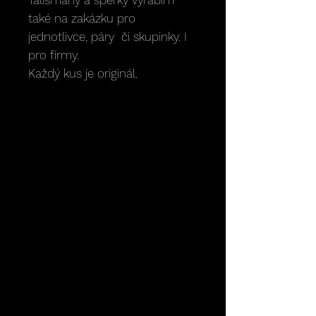
Talismany a šperky vyrábím
také na zakázku pro
jednotlivce, páry či skupinky. I
pro firmy.
Každý kus je originál.