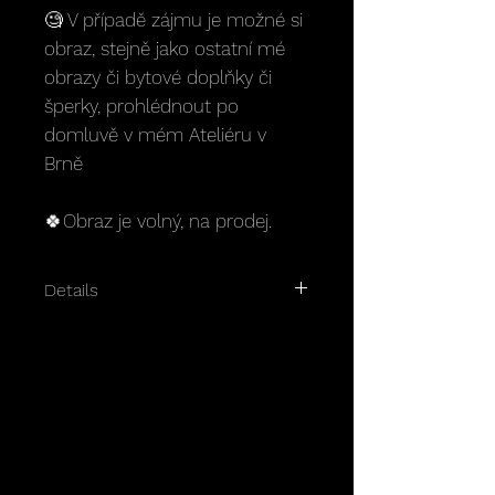
🧐
V případě zájmu je možné si
obraz, stejně jako ostatní mé
obrazy či bytové doplňky či
šperky, prohlédnout po
domluvě v mém Ateliéru v
Brně
🍀
Obraz je volný, na prodej.
Details
Rozměry: 105 x 155 cm
Materiál: plátno, akrylové barvy,
pasty, korálky, perleť, třpytky,
flitrová lepidla, perličky, ....