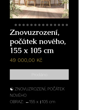
Znovuzrození,
počátek nového,
155 x 105 cm
Cena
49 000,00 Kč
Prodáno
☯️ ZNOVUZROZENÍ, POČÁTEK
NOVÉHO
OBRAZ: ↔️155 x ↕️105 cm