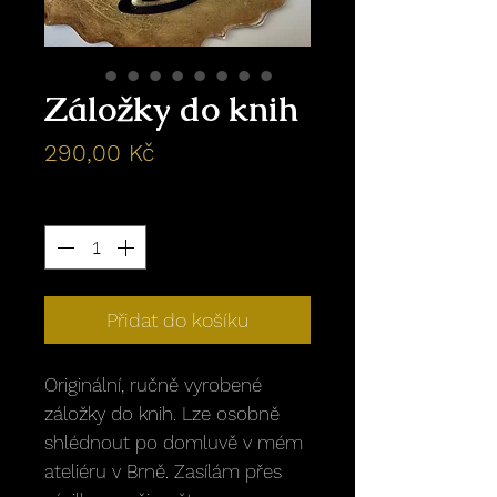
Záložky do knih
Cena
290,00 Kč
Množství
*
Přidat do košíku
Originální, ručně vyrobené
záložky do knih. Lze osobně
shlédnout po domluvě v mém
ateliéru v Brně. Zasílám přes