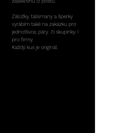
zásilkovnu či poštu.
Záložky, talismany a šperky
vyrábím také na zakázku pro
jednotlivce, páry či skupinky. I
pro firmy.
Každý kus je originál.