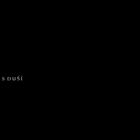
 S D U Š Í