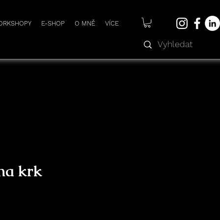
WORKSHOPY
E-SHOP
O MNĚ
VÍCE
na krk
na