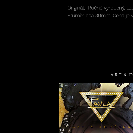
Originál. Ručně vyrobený. Lze 
Průměr cca 30mm. Cena je vč
A R T & D