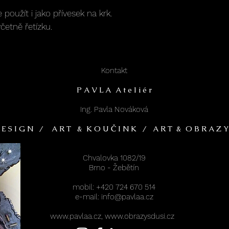
použít i jako přívesek na krk.
etně řetízku.
Kontakt
P A V L A A t e l i é r
Ing. Pavla Nováková
 E S I G N / A R T & K O U Č I N K / A R T & O B R A Z Y
Chvalovka 1082/19
Brno - Žebětín
mobil: +420 724 670 514
e-mail: info@pavlaa.cz
www.pavlaa.cz
,
www.obrazysdusi.cz