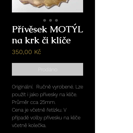
Přívěsek MOTÝL
na krk či klíče
Cena
350,00 Kč
Prodáno
Originální. Ručně vyrobené. Lze
použít i jako přívesky na klíče.
Průměr cca 25mm.
Cena je včetně řetízku. V
případě volby přívesku na klíče
včetně kolečka.