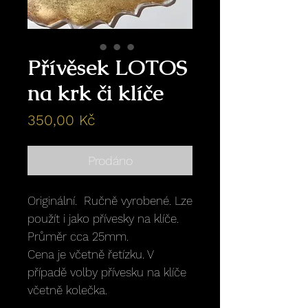
Přívěsek LOTOS
na krk či klíče
Cena
350,00 Kč
Prodáno
Originální. Ručně vyrobené. Lze
použít i jako přívesky na klíče.
Průměr cca 25mm.
Cena je včetně řetízku. V
případě volby přívesku na klíče
včetně kolečka.