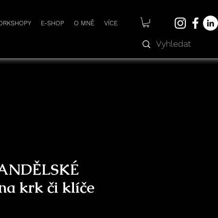
WORKSHOPY
E-SHOP
O MNĚ
VÍCE
k ANDĚLSKÉ
a krk či klíče
na