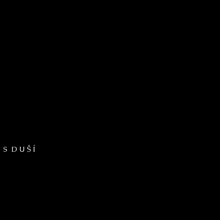
 S D U Š Í