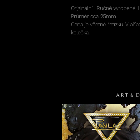
Originální. Ručně vyrobené. Lz
Průměr cca 25mm.
Cena je včetně řetízku. V pří
kolečka.
A R T & D