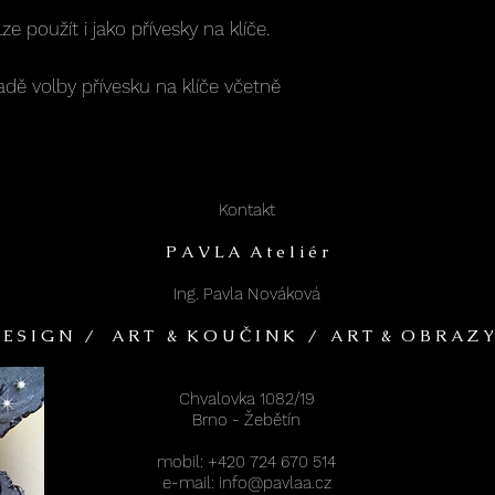
e použít i jako přívesky na klíče.
padě volby přívesku na klíče včetně
Kontakt
P A V L A A t e l i é r
Ing. Pavla Nováková
 E S I G N / A R T & K O U Č I N K / A R T & O B R A Z Y
Chvalovka 1082/19
Brno - Žebětín
mobil: +420 724 670 514
e-mail: info@pavlaa.cz