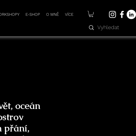
WORKSHOPY
E-SHOP
O MNĚ
VÍCE
ět, oceán
ostrov
 přání,