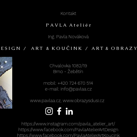
Kontakt
P A V L A A t e l i é r
Ing. Pavla Nováková
 E S I G N / A R T & K O U Č I N K / A R T & O B R A Z Y
Chvalovka 1082/19
Brno - Žebětín
mobil: +420 724 670 514
e-mail: info@pavlaa.cz
www.pavlaa.cz
,
www.obrazysdusi.cz
https://www.instagram.com/pavla_atelier_art/
https://www.facebook.com/PavlaAtelierArtDesign
https://www.facebook.com/PavlaAtelierArtKoucink