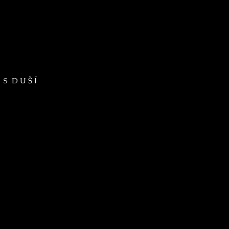
 S D U Š Í