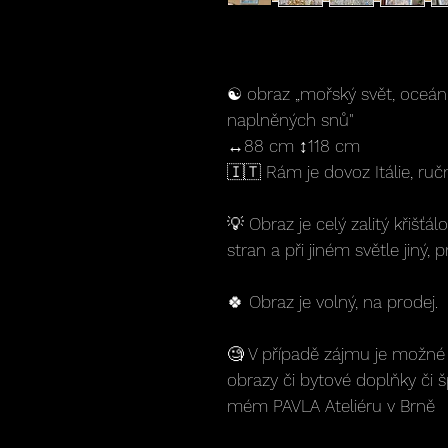
☯️ obraz „mořský svět, oceán 
naplněných snů"
↔️88 cm ↕️118 cm
🇮🇹 Rám je dovoz Itálie, ruč
💡 Obraz je celý zalitý křišťál
stran a při jiném světle jiný, 
🍀 Obraz je volný, na prodej.
🧐 V případě zájmu je možné s
obrazy či bytové doplňky či 
mém PAVLA Ateliéru v Brně