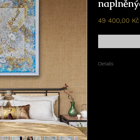
naplněnýc
49 400,00 Kč
Details
Rozměry: 116 x 96
Materiál: plátno, ak
perleť, třpytky, flit