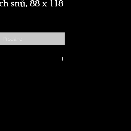
h snů, 88 x 118
Cena
Prodáno
 cm
rylové barvy, pasty, korálky,
rová lepidla, pryskyřice, ...