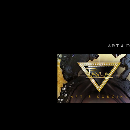
A R T & D