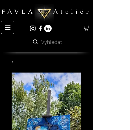
PAVLA Ateliér