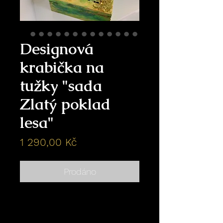
Designová
krabička na
tužky "sada
Zlatý poklad
lesa"
Cena
1 290,00 Kč
Prodáno